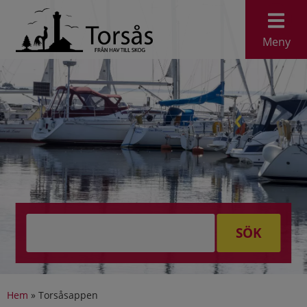
Meny
SÖK
Hem
»
Torsåsappen