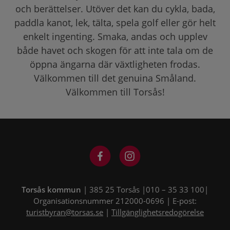
och berättelser. Utöver det kan du cykla, bada,
paddla kanot, lek, tälta, spela golf eller gör helt
enkelt ingenting. Smaka, andas och upplev
både havet och skogen för att inte tala om de
öppna ängarna där växtligheten frodas.
Välkommen till det genuina Småland.
Välkommen till Torsås!
Torsås kommun
| 385 25 Torsås |010 – 35 33 100|
Organisationsnummer 212000-0696 | E-post:
turistbyran@torsas.se
|
Tillgänglighetsredogörelse