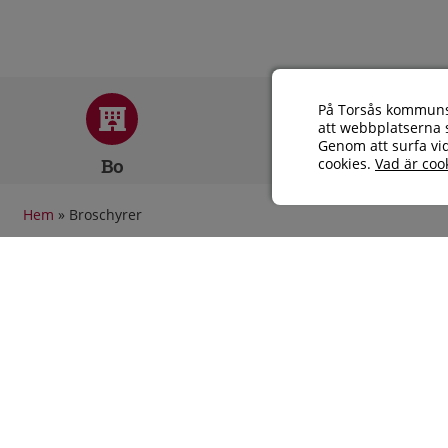
På Torsås kommuns 
att webbplatserna s
Genom att surfa vi
Bo
Äta
cookies.
Vad är coo
Hem
»
Broschyrer
Broschyrer
Brosc
Bläddra i To
här! (extern 