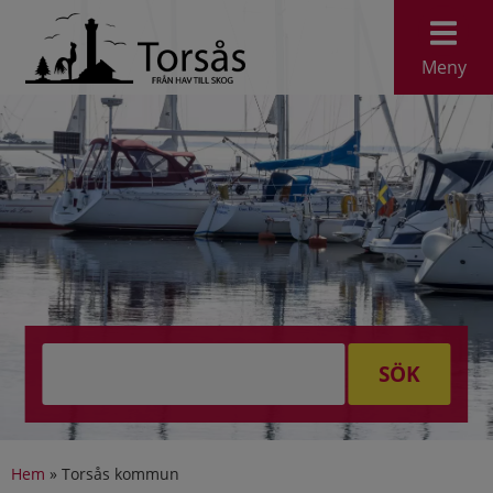
Meny
SÖK
Hem
»
Torsås kommun