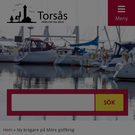
Meny
SÖK
Hem
»
Ny krögare på Möre golfkrog