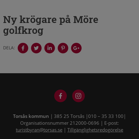
Ny krögare på Möre
golfkrog
DELA:
Torsås kommun
| 385 25 Torsås |010 – 35 33 100|
Organisationsnummer 212000-0696 | E-post:
turistbyran@torsas.se
|
Tillgänglighetsredogörelse