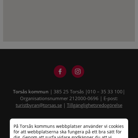
Torsås kommun
| 385 25 Torsås |010 – 35 33 100|
Organisationsnummer 212000-0696 | E-post:
turistbyran@torsas.se
|
Tillgänglighetsredogörelse
På Torsås kommuns webbplatser använder vi cookies
för att webbplatserna ska fungera på ett bra sätt för
dig. Genom att surfa vidare godkänner du att vi