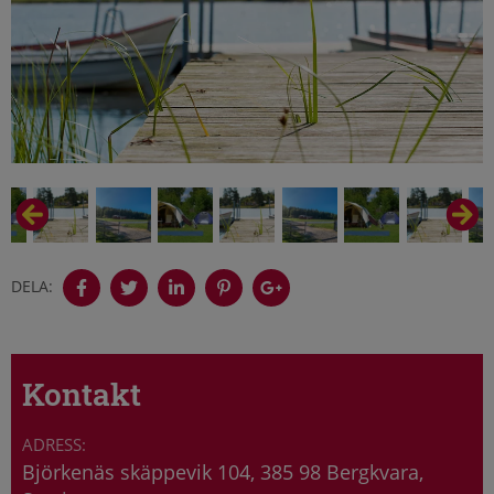
DELA:
Kontakt
Björkenäs skäppevik 104, 385 98 Bergkvara,