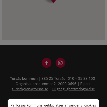
Torsås kommun
| 385 25 Torsås |010 – 35 33 100|
Organisationsnummer 212000-0696 | E-post:
turistbyran@torsas.se
|
Tillgänglighetsredogörelse
På Torsås kommuns webbplatser använder vi cookies