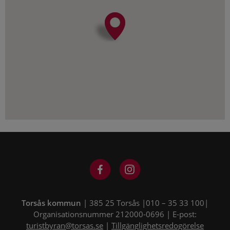
Torsås kommun
| 385 25 Torsås |010 – 35 33 100|
Organisationsnummer 212000-0696 | E-post:
turistbyran@torsas.se
|
Tillgänglighetsredogörelse