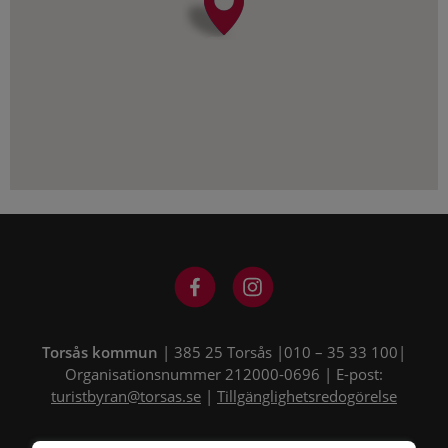
Torsås kommun
| 385 25 Torsås |010 – 35 33 100|
Organisationsnummer 212000-0696 | E-post:
turistbyran@torsas.se
|
Tillgänglighetsredogörelse