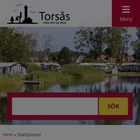
Meny
SÖK
Hem
»
Ställplatser