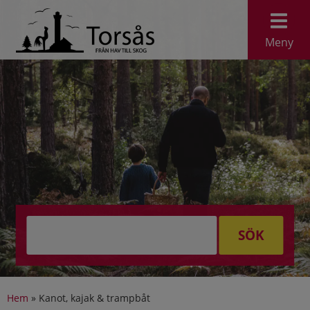
Meny
SÖK
Hem
»
Kanot, kajak & trampbåt