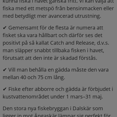
kunna fiska i havet ganska fritt. Vi kan välja att
fiska med ett metspö från bensinmacken eller
med betydligt mer avancerad utrustning.
✔ Gemensamt för de flesta är numera att
fisket ska vara hållbart och därför ses det
positivt på så kallat Catch and Release, d.v.s.
man släpper snabbt tillbaka fisken i havet,
förutsatt att den inte är skadad förstås.
✔ Vill man behålla en gädda måste den vara
mellan 40 och 75 cm lång.
✔ Fiske efter abborre och gädda är förbjudet i
kustvattenområdet under 1 mars–31 maj.
Den stora nya fiskebryggan i Dalskär som
ligger in mot Ängaskär lämpar sig perfekt för