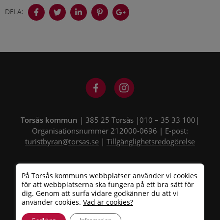
DELA:
Torsås kommun
| 385 25 Torsås |010 – 35 33 100|
Organisationsnummer 212000-0696 | E-post:
turistbyran@torsas.se
|
Tillgänglighetsredogörelse
På Torsås kommuns webbplatser använder vi cookies
för att webbplatserna ska fungera på ett bra sätt för
dig. Genom att surfa vidare godkänner du att vi
använder cookies.
Vad är cookies?