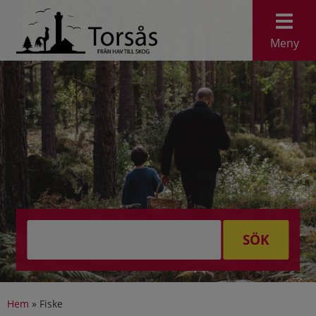
Meny
SÖK
Hem
»
Fiske