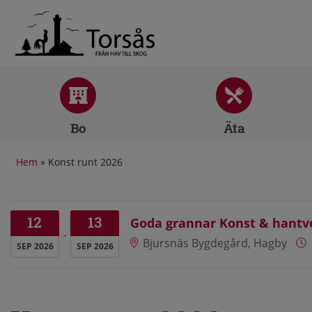
Bo
Äta
Hem
»
Konst runt 2026
12
13
Goda grannar Konst & hantve
Bjursnäs Bygdegård, Hagby
SEP 2026
SEP 2026