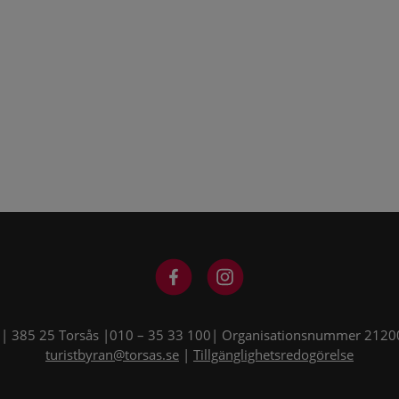
| 385 25 Torsås |010 – 35 33 100| Organisationsnummer 21200
turistbyran@torsas.se
|
Tillgänglighetsredogörelse