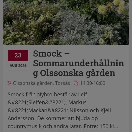
Smock –
23
Sommarunderhållnin
AUG 2026
g Olssonska gården
Olssonska gården, Torsås
14:30-16:00
Smock från Nybro består av Leif
&#8221;Sleifen&#8221;, Markus
&#8221;Mackan&#8221; Nilsson och Kjell
Andersson. De kommer att bjuda op
countrymusik och andra låtar. Entre: 150 kl...