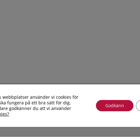
webbplatser använder vi cookies för
ka fungera på ett bra sätt för dig.
Godkänn
dare godkänner du att vi använder
Göra
Shopping
kies?