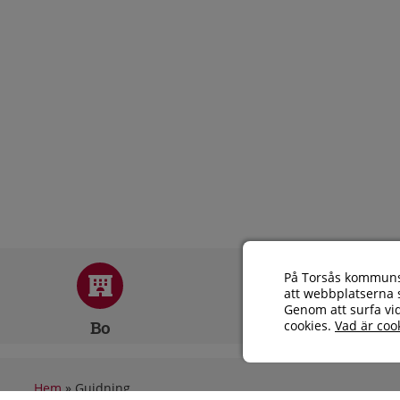
På Torsås kommuns 
att webbplatserna s
Genom att surfa vi
Bo
Äta
cookies.
Vad är coo
Hem
»
Guidning