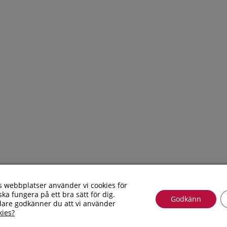
webbplatser använder vi cookies för
ka fungera på ett bra sätt för dig.
Godkänn
dare godkänner du att vi använder
Göra
Shopping
kies?