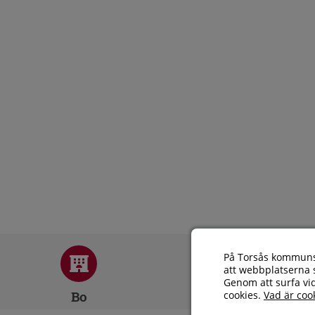
På Torsås kommuns 
att webbplatserna s
Genom att surfa vi
Bo
Äta
cookies.
Vad är coo